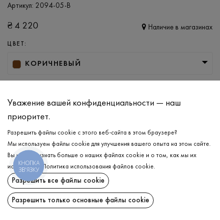
Артикул:
2094-05-B
₴
4 220
Наличие в магазинах
ЦВЕТ:
КОРИЧНЕВЫЙ
РАЗМЕР
M/L
XL/XXL
Уважение вашей конфиденциальности — наш
приоритет.
Разрешить файлы cookie с этого веб-сайта в этом браузере?
ДОБАВИТЬ В КОРЗИНУ
Мы используем файлы cookie для улучшения вашего опыта на этом сайте.
Вы можете узнать больше о наших файлах cookie и о том, как мы их
КНОПКА
ВЫБЕРИТЕ РАЗМЕР
используем.
Политика использования файлов cookie
.
ЗВ'ЯЗКУ
Разрешить все файлы cookie
Свитер
₴
4 220
ОПИСАНИЕ
Разрешить только основные файлы cookie
ДОБАВИТЬ В КОРЗИНУ
Мягкий и приятный к телу свитер тёмно-коричневого цвета, в