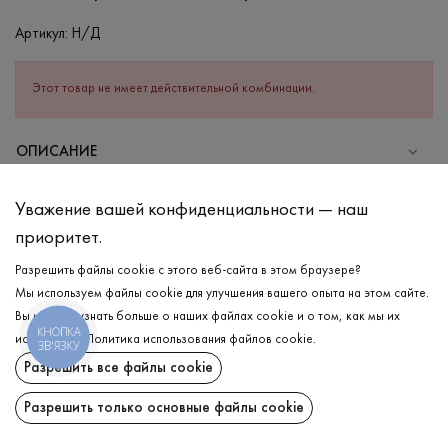
Артикул:
Н/Д
Этот товар не имеет действительной комбинации.
ОПИСАНИЕ
Вязаный джемпер в бежевом цвете. Базовый лаконичный
Уважение вашей конфиденциальности — наш
джемпер гармонично ложится по фигуре. Имеет нежную
приоритет.
текстуру и дарит ощущение комфорта и удобства для тела.
Имеет длинные прямые рукава и круглую горловину.
Разрешить файлы cookie с этого веб-сайта в этом браузере?
Фиксируется на пуговицы. Отличный вариант для Ваших новых
Мы используем файлы cookie для улучшения вашего опыта на этом сайте.
образов, можно комбинировать как с юбкой, так и даже с
Вы можете узнать больше о наших файлах cookie и о том, как мы их
джинсами.
КНОПКА
используем.
Политика использования файлов cookie
.
ЗВ'ЯЗКУ
ДОСТАВКА
Разрешить все файлы cookie
СОСТАВ
ВОЗВРАТ
Вискоза - 52%, Эластан - 26%, Нейлон - 22%
Разрешить только основные файлы cookie
УХОД