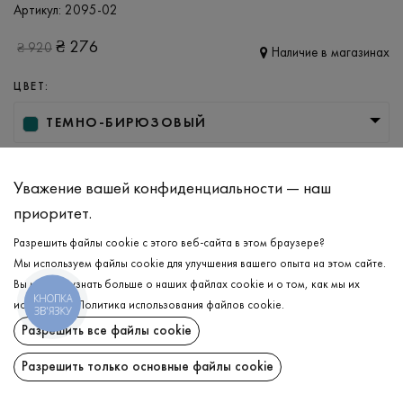
Артикул:
2095-02
₴
276
₴
920
Наличие в магазинах
ЦВЕТ:
ТЕМНО-БИРЮЗОВЫЙ
РАЗМЕР
Уважение вашей конфиденциальности — наш
L
XL
XXL
приоритет.
Разрешить файлы cookie с этого веб-сайта в этом браузере?
ДОБАВИТЬ В КОРЗИНУ
Мы используем файлы cookie для улучшения вашего опыта на этом сайте.
Вы можете узнать больше о наших файлах cookie и о том, как мы их
КНОПКА
используем.
Политика использования файлов cookie
.
ВЫБЕРИТЕ РАЗМЕР
ЗВ'ЯЗКУ
Разрешить все файлы cookie
Світшот-поло
₴
276
ОПИСАНИЕ
Разрешить только основные файлы cookie
ДОБАВИТЬ В КОРЗИНУ
Нежный и комфортный женский поло-свитшот в тёмно-