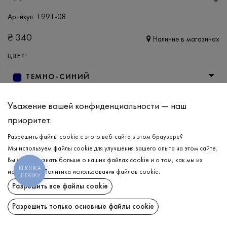
Артикул:
1991-08
₴
340
Наличие в магазинах
ЦВЕТ:
ТЕМНО-СИНИЙ
РАЗМЕР
Уважение вашей конфиденциальности — наш
S
M
L
XL
XXL
3XL
приоритет.
Разрешить файлы cookie с этого веб-сайта в этом браузере?
Мы используем файлы cookie для улучшения вашего опыта на этом сайте.
ДОБАВИТЬ В КОРЗИНУ
Вы можете узнать больше о наших файлах cookie и о том, как мы их
КНОПКА
используем.
Политика использования файлов cookie
.
ЗВ'ЯЗКУ
ВЫБЕРИТЕ РАЗМЕР
Разрешить все файлы cookie
Трусы-слипы
₴
340
Разрешить только основные файлы cookie
ОПИСАНИЕ
ДОБАВИТЬ В КОРЗИНУ